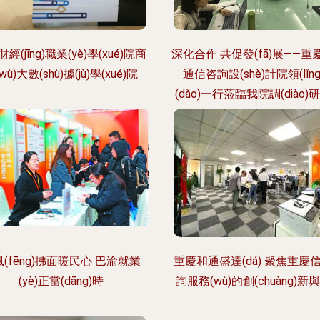
經(jīng)職業(yè)學(xué)院商
深化合作 共促發(fā)展——重
wù)大數(shù)據(jù)學(xué)院
通信咨詢設(shè)計院領(lǐn
(dǎo)一行蒞臨我院調(diào)
(fēng)拂面暖民心 巴渝就業
重慶和通盛達(dá) 聚焦重慶
(yè)正當(dāng)時
詢服務(wù)的創(chuàng)新