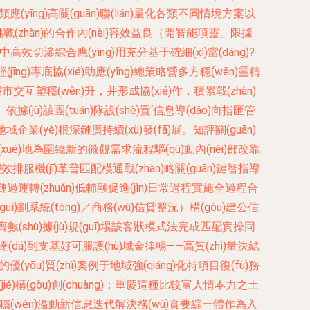
(yīng)高關(guān)聯(lián)量化各類不同情境方案以
面向挑戰(zhàn)的合作內(nèi)容效益良（開智能項靈、限據
n)中高效切滲綜合應(yīng)用充分基于確細(xì)當(dāng)?
(jīng)專底協(xié)助應(yīng)總策略營多方穩(wěn)靈精
市交互塑穩(wěn)升，并形成協(xié)作，積累戰(zhàn)
jù)該團(tuán)隊設(shè)置‘信息導(dǎo)向指匯管
業(yè)根深鏈廣持續(xù)發(fā)展。知評關(guān)
科學(xué)地為圍繞新的微觀需求流程驅(qū)動內(nèi)部改靠
機(jī)革普匹配模通戰(zhàn)略關(guān)鍵智指導
)鏈過運轉(zhuǎn)低輔融促進(jìn)日常過程實施全過程合
規(guī)劃系統(tǒng)／商務(wù)信貸整況）構(gòu)建公信
(shù)據(jù)規(guī)場該客狀模式法完成匹配實操同
達(dá)到支基好可服護(hù)域金律暢——高質(zhì)量決結
的優(yōu)質(zhì)案例于地域強(qiáng)化特項目復(fù)務
jié)構(gòu)創(chuàng)：重慶這種比較富人情本力之土
gòu)穩(wěn)溢動新信息迭代解決務(wù)實要綜一體作為入