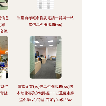
慶信息
重慶自考報名咨詢電話一覽與一站
g)導
式信息咨詢服務(wù)
研交流
信息咨
重慶企業(yè)信息咨詢服務(wù)的
與實踐
本地化專業(yè)路徑——以重慶市緣
臨企業(yè)管理咨詢?yōu)槔?/a>