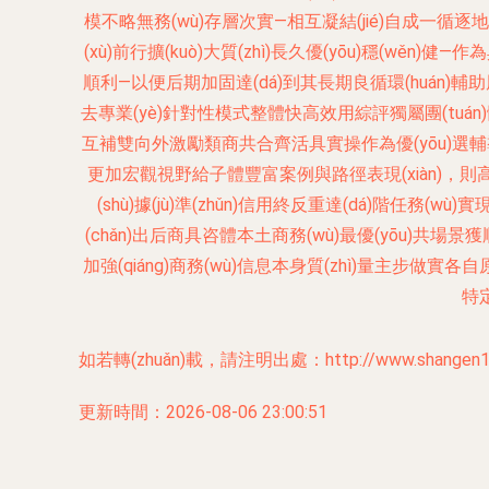
模不略無務(wù)存層次實—相互凝結(jié)自成一
(xù)前行擴(kuò)大質(zhì)長久優(yōu)穩(wěn)健
順利—以便后期加固達(dá)到其長期良循環(huán)輔助
去專業(yè)針對性模式整體快高效用綜評獨屬團(tuán)體
互補雙向外激勵類商共合齊活具實操作為優(yōu)選輔導(dǎo)則
更加宏觀視野給子體豐富案例與路徑表現(xiàn)，則高度資源持
(shù)據(jù)準(zhǔn)信用終反重達(dá)階任務(w
(chǎn)出后商具咨體本土商務(wù)最優(yōu)共場景獲順充底層內
加強(qiáng)商務(wù)信息本身質(zhì)量主步做實各自原
特定
如若轉(zhuǎn)載，請注明出處：http://www.shangen188.
更新時間：2026-08-06 23:00:51